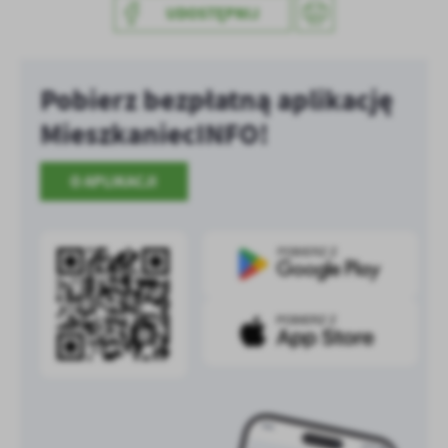
UDOSTĘPNIJ
treści w postaci wiadomości, ofert, komunikatów mediów
społecznościowych.
Pobierz bezpłatną aplikację
MieszkaniecINFO!
O APLIKACJI