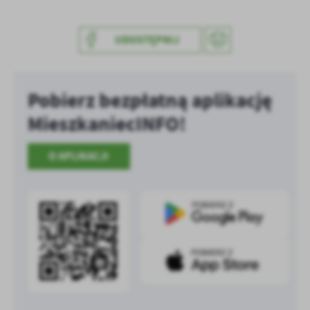
treści w postaci wiadomości, ofert, komunikatów mediów
społecznościowych.
UDOSTĘPNIJ
Pobierz bezpłatną aplikację
MieszkaniecINFO!
O APLIKACJI