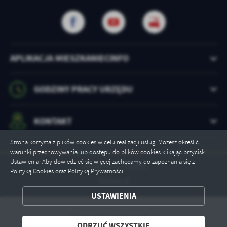
APLIKACJA MIESZKANIECINFO
GODZINY PRACY URZĘDU
KONTAKT
Strona korzysta z plików cookies w celu realizacji usług. Możesz określić
warunki przechowywania lub dostępu do plików cookies klikając przycisk
Ustawienia. Aby dowiedzieć się więcej zachęcamy do zapoznania się z
Odwiedzin: 179330
Polityką Cookies oraz Polityką Prywatności
.
Online: 8
ZAPISZ WYBRANE
USTAWIENIA
ODRZUĆ WSZYSTKIE
Copyright by milanowek.pl
ODRZUĆ WSZYSTKIE