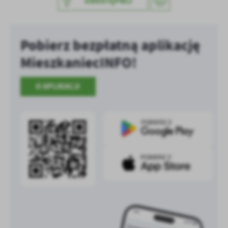
UDOSTĘPNIJ
treści w postaci wiadomości, ofert, komunikatów mediów
społecznościowych.
Pobierz bezpłatną aplikację
MieszkaniecINFO!
O APLIKACJI