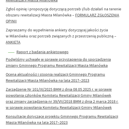
Zgłoś opinię i propozycję dotyczącą potrzeb i/lub działań na terenie
obszaru rewitalizacji Miasta Milanówka –
FORMULARZ ZGŁOSZENIA
OPINII
Zapraszamy do wypełnienia ankiety dotyczącej jakości życia
w Milanówku oraz potrzeb związanych z przestrzenią publiczną –
ANKIETA
Raport z badania ankietowego
Podjęliśmy uchwałę w sprawie przystąpienia do sporządzenia
zmiany Gminnego Programu Rewitalizacji Miasta Milanówka
Ocena aktualności i stopnia realizacji Gminnego Programu
Rewitalizacji Miasta Milanówka na lata 2017–2023
Zarządzenie Nr 101/IX/2025 BMM z dnia 08.05.2025 r. w sprawie
powołania członków Komitetu Rewitalizacji Gminy Milanówek
oraz zmiany zarządzenia nr 39/VII/2018 BMM z dnia 2 marca 2018 r.
w sprawie powołania Komitetu Rewitalizacji Gminy Milanówek
Konsultacje dotyczące projektu Gminnego Programu Rewitalizacji
Miasta Milanówka na lata 2017–2023