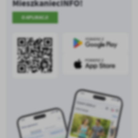
MieszkaniecINFO!
O APLIKACJI