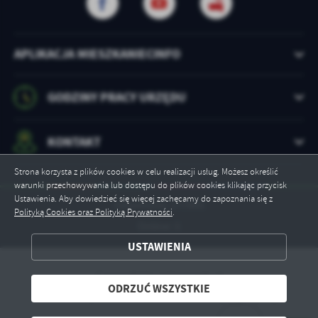
APLIKACJA MIESZKANIECINFO
GODZINY PRACY URZĘDU
KONTAKT
Strona korzysta z plików cookies w celu realizacji usług. Możesz określić
warunki przechowywania lub dostępu do plików cookies klikając przycisk
Ustawienia. Aby dowiedzieć się więcej zachęcamy do zapoznania się z
Odwiedzin: 177905
Polityką Cookies oraz Polityką Prywatności
.
Online: 5
ZAPISZ WYBRANE
USTAWIENIA
ODRZUĆ WSZYSTKIE
Copyright by milanowek.pl
ODRZUĆ WSZYSTKIE
Powered by
2ClickPortal® - Portale nowej generacji
ZEZWÓL NA WSZYSTKIE