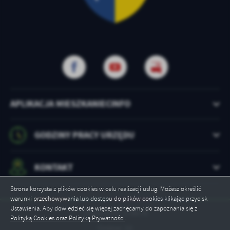
APLIKACJA MIESZKANIECINFO
GODZINY PRACY URZĘDU
KONTAKT
Strona korzysta z plików cookies w celu realizacji usług. Możesz określić
warunki przechowywania lub dostępu do plików cookies klikając przycisk
Ustawienia. Aby dowiedzieć się więcej zachęcamy do zapoznania się z
Odwiedzin: 178070
Polityką Cookies oraz Polityką Prywatności
.
Online: 10