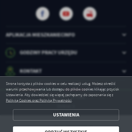
APLIKACJA MIESZKANIECINFO
GODZINY PRACY URZĘDU
KONTAKT
Strona korzysta z plików cookies w celu realizacji usług. Możesz określić
warunki przechowywania lub dostępu do plików cookies klikając przycisk
Ustawienia. Aby dowiedzieć się więcej zachęcamy do zapoznania się z
Odwiedzin: 177998
Polityką Cookies oraz Polityką Prywatności
.
ZAPISZ WYBRANE
Online: 5
USTAWIENIA
ODRZUĆ WSZYSTKIE
Copyright by milanowek.pl