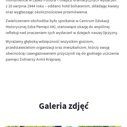
monumencie w Lasku Pondra – miejscu dramatycznych wydarzeń
z 10 sierpnia 1944 roku – oddano hołd bohaterom, składając kwiaty
oraz wygłaszając okolicznościowe przemówienia.
Zwieńczeniem obchodów było spotkanie w Centrum Edukacji
Historycznej (Izba Pamięci AK), stanowiące okazję do wspólnej
refleksji nad znaczeniem tych wydarzeń w dziejach naszej Ojczyzny.
Wyrażamy głęboką wdzięczność wszystkim gościom,
przedstawicielom organizacji oraz mieszkańcom, którzy swoją
obecnością i zaangażowaniem przyczynili się do godnego uczczenia
pamięci Żołnierzy Armii Krajowej.
Galeria zdjęć