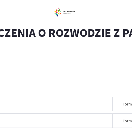
CZENIA O ROZWODZIE Z P
Form
Form