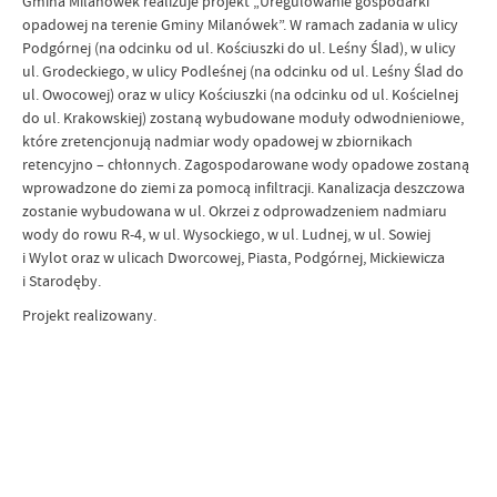
Gmina Milanówek realizuje projekt „Uregulowanie gospodarki
opadowej na terenie Gminy Milanówek”. W ramach zadania w ulicy
Podgórnej (na odcinku od ul. Kościuszki do ul. Leśny Ślad), w ulicy
ul. Grodeckiego, w ulicy Podleśnej (na odcinku od ul. Leśny Ślad do
ul. Owocowej) oraz w ulicy Kościuszki (na odcinku od ul. Kościelnej
do ul. Krakowskiej) zostaną wybudowane moduły odwodnieniowe,
które zretencjonują nadmiar wody opadowej w zbiornikach
retencyjno – chłonnych. Zagospodarowane wody opadowe zostaną
wprowadzone do ziemi za pomocą infiltracji. Kanalizacja deszczowa
zostanie wybudowana w ul. Okrzei z odprowadzeniem nadmiaru
wody do rowu R-4, w ul. Wysockiego, w ul. Ludnej, w ul. Sowiej
i Wylot oraz w ulicach Dworcowej, Piasta, Podgórnej, Mickiewicza
i Starodęby.
Projekt realizowany.