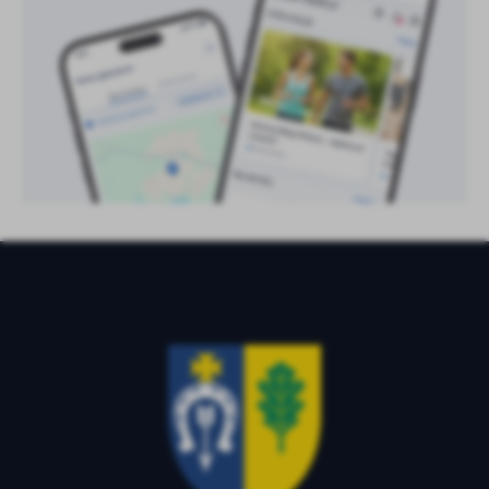
treści w postaci wiadomości, ofert, komunikatów mediów
społecznościowych.