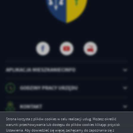
APLIKACJA MIESZKANIECINFO
GODZINY PRACY URZĘDU
KONTAKT
Strona korzysta z plików cookies w celu realizacji usług. Możesz określić
warunki przechowywania lub dostępu do plików cookies klikając przycisk
Ustawienia. Aby dowiedzieć się więcej zachęcamy do zapoznania się z