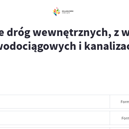
e dróg wewnętrznych, z 
wodociągowych i kanaliza
Form
For