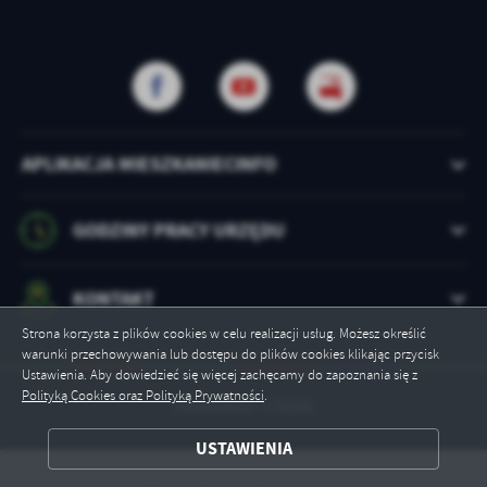
APLIKACJA MIESZKANIECINFO
GODZINY PRACY URZĘDU
KONTAKT
Strona korzysta z plików cookies w celu realizacji usług. Możesz określić
warunki przechowywania lub dostępu do plików cookies klikając przycisk
Ustawienia. Aby dowiedzieć się więcej zachęcamy do zapoznania się z
Polityką Cookies oraz Polityką Prywatności
.
Odwiedzin: 178280
ZAPISZ WYBRANE
USTAWIENIA
ODRZUĆ WSZYSTKIE