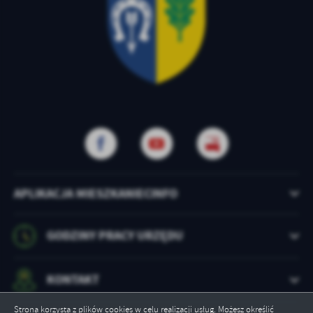
APLIKACJA MIESZKANIECINFO
GODZINY PRACY URZĘDU
KONTAKT
Strona korzysta z plików cookies w celu realizacji usług. Możesz określić