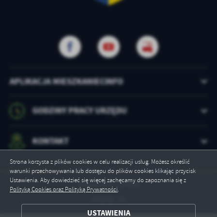
APLIKACJA MIESZKANIECINFO
GODZINY PRACY URZĘDU
KONTAKT
Strona korzysta z plików cookies w celu realizacji usług. Możesz określić
warunki przechowywania lub dostępu do plików cookies klikając przycisk
Ustawienia. Aby dowiedzieć się więcej zachęcamy do zapoznania się z
Odwiedzin: 177722
Polityką Cookies oraz Polityką Prywatności
.
Online: 14
ZAPISZ WYBRANE
USTAWIENIA