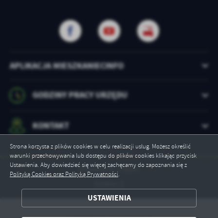
APLIKACJA MIESZKANIECINFO
GODZINY PRACY URZĘDU
KONTAKT
Strona korzysta z plików cookies w celu realizacji usług. Możesz określić
warunki przechowywania lub dostępu do plików cookies klikając przycisk
Ustawienia. Aby dowiedzieć się więcej zachęcamy do zapoznania się z
Odwiedzin: 178291
Polityką Cookies oraz Polityką Prywatności
.
ZAPISZ WYBRANE
Online: 2
USTAWIENIA
ODRZUĆ WSZYSTKIE
Copyright by milanowek.pl