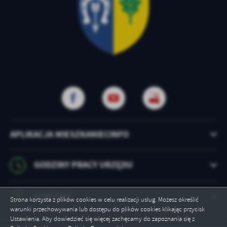
APLIKACJA MIESZKANIECINFO
GODZINY PRACY URZĘDU
KONTAKT
Strona korzysta z plików cookies w celu realizacji usług. Możesz określić
warunki przechowywania lub dostępu do plików cookies klikając przycisk
Ustawienia. Aby dowiedzieć się więcej zachęcamy do zapoznania się z