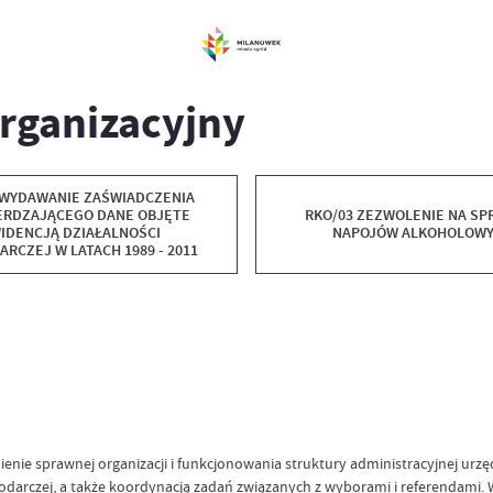
rganizacyjny
 WYDAWANIE ZAŚWIADCZENIA
ERDZAJĄCEGO DANE OBJĘTE
RKO/03 ZEZWOLENIE NA SP
IDENCJĄ DZIAŁALNOŚCI
NAPOJÓW ALKOHOLOW
RCZEJ W LATACH 1989 - 2011
enie sprawnej organizacji i funkcjonowania struktury administracyjnej urz
arczej, a także koordynacją zadań związanych z wyborami i referendami. W t