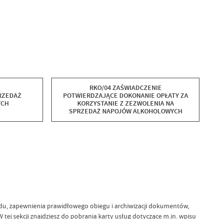
RKO/04 ZAŚWIADCZENIE
RZEDAŻ
POTWIERDZAJĄCE DOKONANIE OPŁATY ZA
YCH
KORZYSTANIE Z ZEZWOLENIA NA
SPRZEDAŻ NAPOJÓW ALKOHOLOWYCH
ędu, zapewnienia prawidłowego obiegu i archiwizacji dokumentów,
ej sekcji znajdziesz do pobrania karty usług dotyczące m.in. wpisu