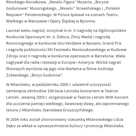
Rimskiego-Korsakowa, „Weselu Figara” Mozarta, „Borysie
Godunowie” Musorsgskiego, „Weselu” Strawińskiego i „Polskim
Requiem” Pendereckiego. W Polsce śpiewał na scenach Teatru
Wielkiego w Warszawie i Opery Śląskiej w Bytomiu.
Laureat wielu nagród, otrzymał m.in. II nagrodę na Ogólnopolskim
Konkursie Operowym im. A. Didura, Złoty Medal i nagrodę
Roncorogniego w konkursie Voci Verdiane w Busseto, Grand Prix
i nagrodę publiczności XXI Festiwalu Moniuszkowskiego w Kudowie
Zdroju oraz II nagrodę w konkursie operowym w Barcelonie. Wiele
nagrywał dla radia i telewizji w Europie i Ameryce. Wśród nagrań
filmowych wyróżnia się jego rola Warłama w filmie Andrzeja
Żuławskiego „Borys Godunow”.
W Milanówku, w październiku 2000 r. uświetnił uroczystość
zamknięcia obchodów 100-lecia Letniska koncertem w Teatrze
Letnim. Jesienią 2003 r. zorganizował w Teatrze Letnim MOK koncert
dla uczczenia pamięci wielkiego, światowej sławy, ale zapomnianego
tenora z Milanówku Stanisława Gruszczyńskiego.
W 2004 roku został uhonorowany statuetką Milanowskiego Liścia
Dębu za wkład w upowszechnianie kultury i promocję Milanówka.