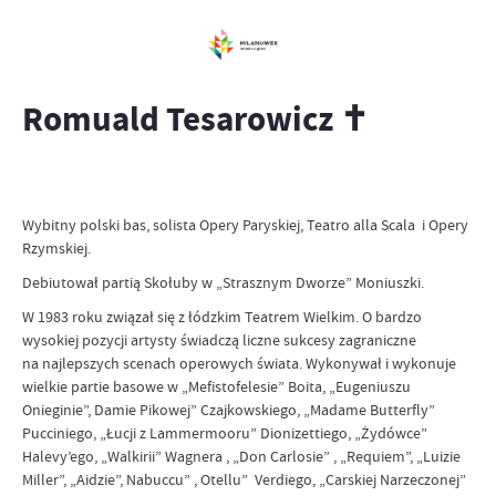
Romuald Tesarowicz ✝
Wybitny polski bas, solista Opery Paryskiej, Teatro alla Scala i Opery
Rzymskiej.
Debiutował partią Skołuby w „Strasznym Dworze” Moniuszki.
W 1983 roku związał się z łódzkim Teatrem Wielkim. O bardzo
wysokiej pozycji artysty świadczą liczne sukcesy zagraniczne
na najlepszych scenach operowych świata. Wykonywał i wykonuje
wielkie partie basowe w „Mefistofelesie” Boita, „Eugeniuszu
Onieginie”, Damie Pikowej” Czajkowskiego, „Madame Butterfly”
Pucciniego, „Łucji z Lammermooru” Dionizettiego, „Żydówce”
Halevy’ego, „Walkirii” Wagnera , „Don Carlosie” , „Requiem”, „Luizie
Miller”, „Aidzie”, Nabuccu” , Otellu” Verdiego, „Carskiej Narzeczonej”