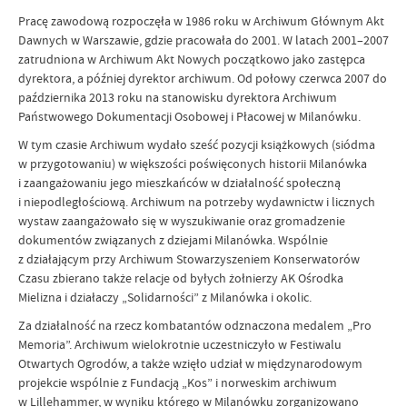
Pracę zawodową rozpoczęła w 1986 roku w Archiwum Głównym Akt
Dawnych w Warszawie, gdzie pracowała do 2001. W latach 2001–2007
zatrudniona w Archiwum Akt Nowych początkowo jako zastępca
dyrektora, a później dyrektor archiwum. Od połowy czerwca 2007 do
października 2013 roku na stanowisku dyrektora Archiwum
Państwowego Dokumentacji Osobowej i Płacowej w Milanówku.
W tym czasie Archiwum wydało sześć pozycji książkowych (siódma
w przygotowaniu) w większości poświęconych historii Milanówka
i zaangażowaniu jego mieszkańców w działalność społeczną
i niepodległościową. Archiwum na potrzeby wydawnictw i licznych
wystaw zaangażowało się w wyszukiwanie oraz gromadzenie
dokumentów związanych z dziejami Milanówka. Wspólnie
z działającym przy Archiwum Stowarzyszeniem Konserwatorów
Czasu zbierano także relacje od byłych żołnierzy AK Ośrodka
Mielizna i działaczy „Solidarności” z Milanówka i okolic.
Za działalność na rzecz kombatantów odznaczona medalem „Pro
Memoria”. Archiwum wielokrotnie uczestniczyło w Festiwalu
Otwartych Ogrodów, a także wzięło udział w międzynarodowym
projekcie wspólnie z Fundacją „Kos” i norweskim archiwum
w Lillehammer, w wyniku którego w Milanówku zorganizowano