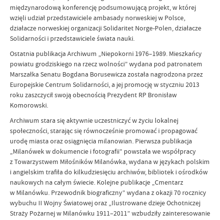
międzynarodową konferencję podsumowującą projekt, w której
wzięli udział przedstawiciele ambasady norweskiej w Polsce,
działacze norweskiej organizacji Solidaritet Norge-Polen, działacze
Solidarności i przedstawiciele świata nauki.
Ostatnia publikacja Archiwum „Niepokorni 1976–1989. Mieszkańcy
powiatu grodziskiego na rzecz wolności” wydana pod patronatem
Marszałka Senatu Bogdana Borusewicza została nagrodzona przez
Europejskie Centrum Solidarności, a jej promocję w styczniu 2013
roku zaszczycił swoją obecnością Prezydent RP Bronisław
Komorowski.
Archiwum stara się aktywnie uczestniczyć w życiu lokalnej
społeczności, starając się równocześnie promować i propagować
urodę miasta oraz osiągnięcia milanowian. Pierwsza publikacja
„Milanówek w dokumencie i fotografii” powstała we współpracy
z Towarzystwem Miłośników Milanówka, wydana w językach polskim
i angielskim trafiła do kilkudziesięciu archiwów, bibliotek i ośrodków
naukowych na całym świecie. Kolejne publikacje „Cmentarz
w Milanówku. Przewodnik biograficzny” wydana z okazji 70 rocznicy
wybuchu II Wojny Światowej oraz „Ilustrowane dzieje Ochotniczej
Straży Pożarnej w Milanówku 1911–2011” wzbudziły zainteresowanie