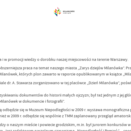
a i w promocji wiedzy o dorobku naszej miejscowości na terenie Warszawy.
ajobszerniejsza praca na temat naszego miasta ,,Zarys dziejów Milanówka”. 
Milanówek, których plon zawarto w raporcie opublikowanym w książce ,,Mil
ziale dr. A. Stawarza zorganizowano w tej placówce ,,Dzień Milanówka”, p
ozyskiwaniu dokumentów do historii małych ojczyzn; był też jednym z jej g
ilanówek w dokumencie i fotografii”.
erą odbędzie się w Muzeum Niepodległości w 2009 r. wystawa monograficzn
ż w 2009 r. odbędzie się wspólnie z TMM zaplanowany przegląd amatorskie
iedzy o naszym mieście i powiecie grodziskim, m.in. był jurorem konkursów 
o. Jest redaktorem naczelnym czasopisma ,,Niepodległość i Pamięć:” – sp