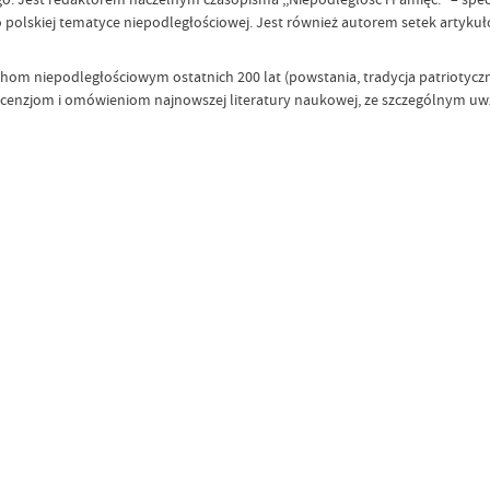
polskiej tematyce niepodległościowej. Jest również autorem setek artykułó
om niepodległościowym ostatnich 200 lat (powstania, tradycja patriotycz
ecenzjom i omówieniom najnowszej literatury naukowej, ze szczególnym u