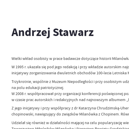
Andrzej Stawarz
Wielki wkład osobisty w prace badawcze dotyczące historii Milanówk
W 1995 r. ukazała się pod jego redakcją i przy wkładzie autorskim n
inicjatywy zorganizowania dwuletnich obchodów 100-lecia Letniska 
Trzykrotnie, wspólnie z Muzeum Niepodległości i przy osobistym ud
na polu edukacji patriotycznej.
W 2008 r. współpracował przy organizacji konferencji poświęconej p
w czasie prac autorskich i redakcyjnych nad najnowszym albumem ,,M
Z jego inicjatywy i przy współpracy z dr Katarzyna Chrudzimską-Uh
chopinowski, nawiązujący do związków Milanówka z Chopinem. Równie
Udzielał się również w działalności mającej na celu popularyzację w
Towarzystwo Miłośników Milanówka i Starostwo Powiatu Grodziskieg