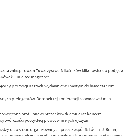
Praca ta zainspirowała Towarzystwo Miłośników Milanówka do podjęcia
anówek – miejsce magiczne”.
oświęcony promocji naszych wydawnictw i naszym doświadczeniom
łównych prelegentów. Dorobek tej konferencji zaowocował m.in.
a poświęcona prof. Janowi Szczepkowskiemu oraz koncert
j twórczości poetyckiej piewców małych ojczyzn.
wiedzy o powiecie organizowanych przez Zespół Szkół im. J. Bema,
ecjalistycznego pisma o profilu muzealno-historycznym, wydawanego