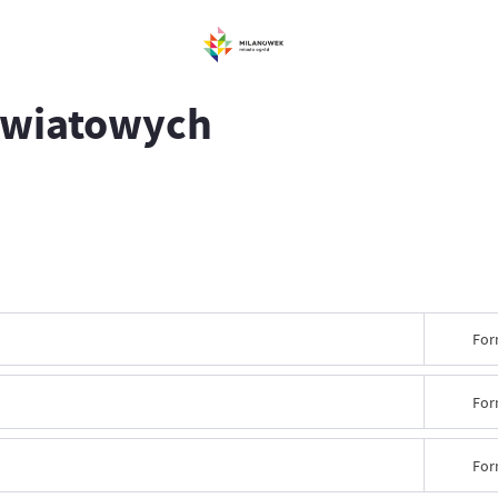
oświatowych
For
For
For