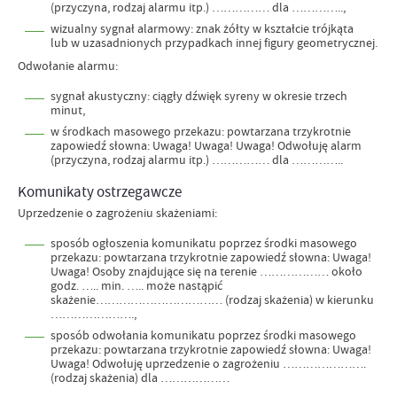
(przyczyna, rodzaj alarmu itp.) …………… dla …………..,
wizualny sygnał alarmowy: znak żółty w kształcie trójkąta
lub w uzasadnionych przypadkach innej figury geometrycznej.
Odwołanie alarmu:
sygnał akustyczny: ciągły dźwięk syreny w okresie trzech
minut,
w środkach masowego przekazu: powtarzana trzykrotnie
zapowiedź słowna: Uwaga! Uwaga! Uwaga! Odwołuję alarm
(przyczyna, rodzaj alarmu itp.) …………… dla …………..
Komunikaty ostrzegawcze
Uprzedzenie o zagrożeniu skażeniami:
sposób ogłoszenia komunikatu poprzez środki masowego
przekazu: powtarzana trzykrotnie zapowiedź słowna: Uwaga!
Uwaga! Osoby znajdujące się na terenie ……………… około
godz. ….. min. ….. może nastąpić
skażenie…………………………… (rodzaj skażenia) w kierunku
………………….,
sposób odwołania komunikatu poprzez środki masowego
przekazu: powtarzana trzykrotnie zapowiedź słowna: Uwaga!
Uwaga! Odwołuję uprzedzenie o zagrożeniu ………………….
(rodzaj skażenia) dla ………………