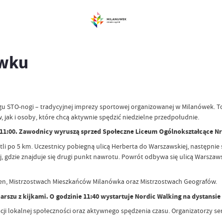
ówku
egu STO-nogi – tradycyjnej imprezy sportowej organizowanej w Milanówek. T
ak i osoby, które chcą aktywnie spędzić niedzielne przedpołudnie.
11:00. Zawodnicy wyruszą sprzed Społeczne Liceum Ogólnokształcące Nr 5
ętli po 5 km. Uczestnicy pobiegną ulicą Herberta do Warszawskiej, następnie
, gdzie znajduje się drugi punkt nawrotu. Powrót odbywa się ulicą Warszaw
 open, Mistrzostwach Mieszkańców Milanówka oraz Mistrzostwach Geografów.
szu z kijkami. O godzinie 11:40 wystartuje Nordic Walking na dystansie
racji lokalnej społeczności oraz aktywnego spędzenia czasu. Organizatorzy s