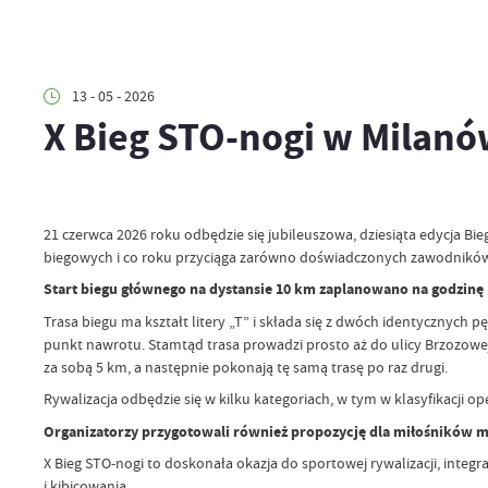
13 - 05 - 2026
X Bieg STO-nogi w Milan
21 czerwca 2026 roku odbędzie się jubileuszowa, dziesiąta edycja Bi
biegowych i co roku przyciąga zarówno doświadczonych zawodników, j
Start biegu głównego na dystansie 10 km zaplanowano na godzinę 
Trasa biegu ma kształt litery „T” i składa się z dwóch identycznych p
punkt nawrotu. Stamtąd trasa prowadzi prosto aż do ulicy Brzozowej
za sobą 5 km, a następnie pokonają tę samą trasę po raz drugi.
Rywalizacja odbędzie się w kilku kategoriach, w tym w klasyfikacji
Organizatorzy przygotowali również propozycję dla miłośników mar
X Bieg STO-nogi to doskonała okazja do sportowej rywalizacji, integ
i kibicowania.