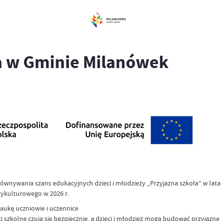
a w Gminie Milanówek
wnywania szans edukacyjnych dzieci i młodzieży „Przyjazna szkoła” w lat
zykulturowego w 2026 r.
aukę uczniowie i uczennice
szkolne czują się bezpiecznie, a dzieci i młodzież mogą budować przyjazne 