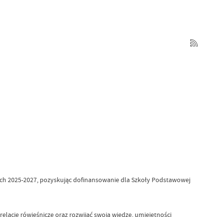
ach 2025-2027, pozyskując dofinansowanie dla Szkoły Podstawowej
relacje rówieśnicze oraz rozwijać swoją wiedzę, umiejętności