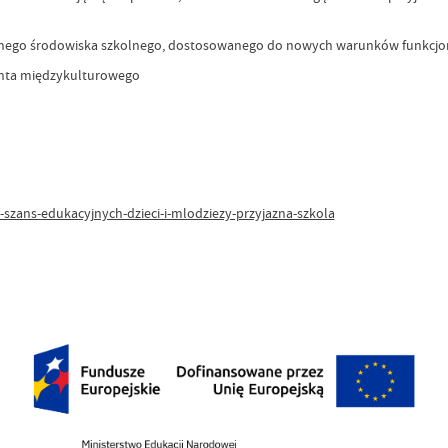
aznego środowiska szkolnego, dostosowanego do nowych warunków funkcjon
enta międzykulturowego
ans-edukacyjnych-dzieci-i-mlodziezy-przyjazna-szkola