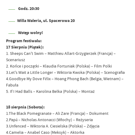
Godz. 20:30
Willa Waleria, ul. Spacerowa 20
Wstęp wolny!
Program festiwalu:
17 Sierpnia (Piątek):
1. Sheeps Can't Swim – Matthieu Allart-Grzygierzek (Francja) –
Scenariusz
2. Końce i początki – Klaudia Fortuniak (Polska) – Film Polki
3.Let's Wait a Little Longer – Wiktoria Kwoka (Polska) – Scenografia
4.Goodbye My Dove Félix – Hoang Phong Bach (Belgia, Wietnam) –
Fabuła
5. If I Had Balls – Karolina Belka (Polska) – Montaż
18 sierpnia (Sobota):
1.The Black Pomegranate – Ali Zare (Francja) – Dokument
2.Papá – Nicholas Antonacci (Włochy) – Reżyseria
3.Unfenced – Wiktoria A. Ciesielska (Polska) – Zdjęcia
4.Camelia – Anabel Caso (Meksyk) – Aktorka