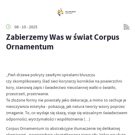
08 - 10 - 2025
Zabierzemy Was w świat Corpus
Ornamentum
„Pień drzewa pokryty zawiłymi spiralami bluszczu
czy skomplikowany ślad sieci korytarzy korników na powierzchni
kory, stanowią zapis i świadectwo nieustannej walki o światło,
przestrzeń, przetrwanie.
Te złożone formy nie powstały jako dekoracja, a mimo to cechuje je
nieoczywista estetyka - pokazują, jak natura tworzy wzory poprzez
zmaganie. To, co wydaje się skazą, staje się wizualnym świadectwem
odporności, wytrzymałości i współistnienia (…)
Corpus Ornamentum to abstrakcyjne tłumaczenie tej delikatnej
równowagi - powierzchnia ukształtowana przez siły, które nie służą