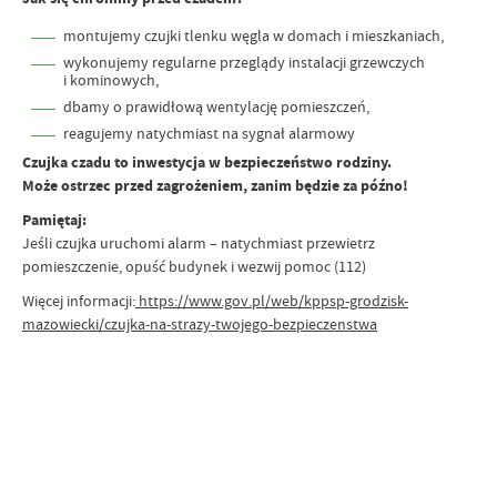
montujemy czujki tlenku węgla w domach i mieszkaniach,
wykonujemy regularne przeglądy instalacji grzewczych
i kominowych,
dbamy o prawidłową wentylację pomieszczeń,
reagujemy natychmiast na sygnał alarmowy
Czujka czadu to inwestycja w bezpieczeństwo rodziny.
Może ostrzec przed zagrożeniem, zanim będzie za późno!
Pamiętaj:
Jeśli czujka uruchomi alarm – natychmiast przewietrz
pomieszczenie, opuść budynek i wezwij pomoc (112)
Więcej informacji:
https://www.gov.pl/web/kppsp-grodzisk-
mazowiecki/czujka-na-strazy-twojego-bezpieczenstwa