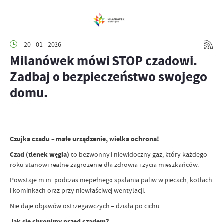
20 - 01 - 2026
Milanówek mówi STOP czadowi.
Zadbaj o bezpieczeństwo swojego
domu.
Czujka czadu – małe urządzenie, wielka ochrona!
Czad (tlenek węgla)
to bezwonny i niewidoczny gaz, który każdego
roku stanowi realne zagrożenie dla zdrowia i życia mieszkańców.
Powstaje m.in. podczas niepełnego spalania paliw w piecach, kotłach
i kominkach oraz przy niewłaściwej wentylacji.
Nie daje objawów ostrzegawczych – działa po cichu.
Jak się chronimy przed czadem?