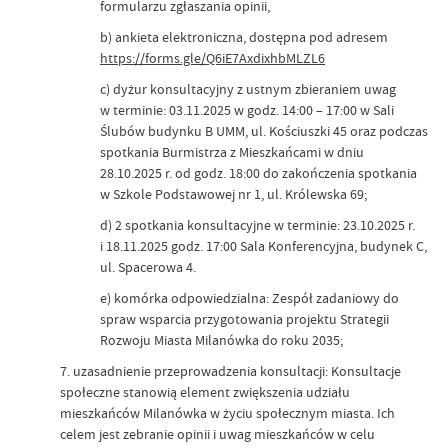
formularzu zgłaszania opinii,
b) ankieta elektroniczna, dostępna pod adresem
https://forms.gle/Q6iE7AxdixhbMLZL6
c) dyżur konsultacyjny z ustnym zbieraniem uwag
w terminie: 03.11.2025 w godz. 14:00 – 17:00 w Sali
Ślubów budynku B UMM, ul. Kościuszki 45 oraz podczas
spotkania Burmistrza z Mieszkańcami w dniu
28.10.2025 r. od godz. 18:00 do zakończenia spotkania
w Szkole Podstawowej nr 1, ul. Królewska 69;
d) 2 spotkania konsultacyjne w terminie: 23.10.2025 r.
i 18.11.2025 godz. 17:00 Sala Konferencyjna, budynek C,
ul. Spacerowa 4.
e) komórka odpowiedzialna: Zespół zadaniowy do
spraw wsparcia przygotowania projektu Strategii
Rozwoju Miasta Milanówka do roku 2035;
7. uzasadnienie przeprowadzenia konsultacji: Konsultacje
społeczne stanowią element zwiększenia udziału
mieszkańców Milanówka w życiu społecznym miasta. Ich
celem jest zebranie opinii i uwag mieszkańców w celu