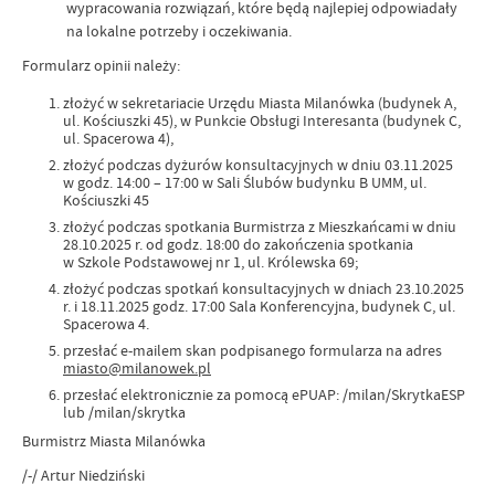
wypracowania rozwiązań, które będą najlepiej odpowiadały
na lokalne potrzeby i oczekiwania.
Formularz opinii należy:
złożyć w sekretariacie Urzędu Miasta Milanówka (budynek A,
ul. Kościuszki 45), w Punkcie Obsługi Interesanta (budynek C,
ul. Spacerowa 4),
złożyć podczas dyżurów konsultacyjnych w dniu 03.11.2025
w godz. 14:00 – 17:00 w Sali Ślubów budynku B UMM, ul.
Kościuszki 45
złożyć podczas spotkania Burmistrza z Mieszkańcami w dniu
28.10.2025 r. od godz. 18:00 do zakończenia spotkania
w Szkole Podstawowej nr 1, ul. Królewska 69;
złożyć podczas spotkań konsultacyjnych w dniach 23.10.2025
r. i 18.11.2025 godz. 17:00 Sala Konferencyjna, budynek C, ul.
Spacerowa 4.
przesłać e-mailem skan podpisanego formularza na adres
miasto@milanowek.pl
przesłać elektronicznie za pomocą ePUAP: /milan/SkrytkaESP
lub /milan/skrytka
Burmistrz Miasta Milanówka
/-/ Artur Niedziński