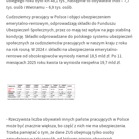
ubiegłego roku było ich 48,1 tys., następnie to obywatele Indii – 7,7
tys. osób i Wietnamu – 6,9 tys. osób.
Cudzoziemcy pracujący w Polsce i objęci ubezpieczeniem
emerytalno-rentowym, odprowadzają składki do Funduszu
Ubezpieczeń Społecznych, przez co mają też wpływ na jego stabilną
kondycję. Składki odprowadzane do polskiego systemu ubezpieczeń
społecznych za cudzoziemców pracujących w naszym kraju z roku
na rok rosną. W 2024 r. składki na ubezpieczenia emerytalno-
rentowe od obcokrajowców wyniosły niemal 18,5 mld zł. Po 11.
miesiącach 2025 roku kwota ta wyniosła niespełna 19,7 mld zł.
- Rzeczywista liczba obywateli innych państw pracujących w Polsce
może być znacznie większa, bo część z nich nie ma ubezpieczenia.
Trzeba pamiętać o tym, że dane ZUS obejmują tylko osoby
zatrudnione w taki sposób, od którego istnieje obowiązek