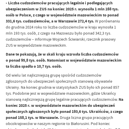
​​​​​​​- Liczba cudzoziemców pracujących legalnie i podlegających
ubezpieczeniom w ZUS na koniec 2025 r. wynosiła 1 mln 288 tys.
osób w Polsce, z czego w województwie mazowieckim to ponad
331,6 tys. cudzoziemców, a w Warszawie 272,4 tys.
W porównaniu
do grudnia 2024 roku to liczba cudzoziemców w kraju wynosiła 1
mln 193 tys. osób, z czego na Mazowszu było ponad 342,3 tys.
cudzoziemców – informuje Wojciech Ściwiarski, rzecznik prasowy
ZUS w województwie mazowieckim.
Dane te pokazują, że w skali kraju wzrosła liczba cudzoziemców
o ponad 95,8 tys. osób. Natomiast w województwie mazowieckim
ta liczba spadła o 10,7 tys. osób.
Od wielu lat najliczniejszą grupę spośród cudzoziemców
zgłoszonych do ubezpieczeń społecznych stanowią obywatele
Ukrainy. Na koniec grudnia w statystykach ZUS było ich ponad 857
tys. Podobnie jest w województwie mazowieckim, gdzie Ukraińcy
stanowią najliczniejszą grupę legalnie pracujących cudzoziemców.
Na
koniec 2025 r. w województwie mazowieckim do ubezpieczeń
społecznych zgłoszonych było ponad 193,6 tys. Ukraińców, z czego
ponad 158,1 tys. w Warszawie.
Druga liczna grupa pracujących
obcokrajowców w naszym regionie to Białorusini. Pod koniec