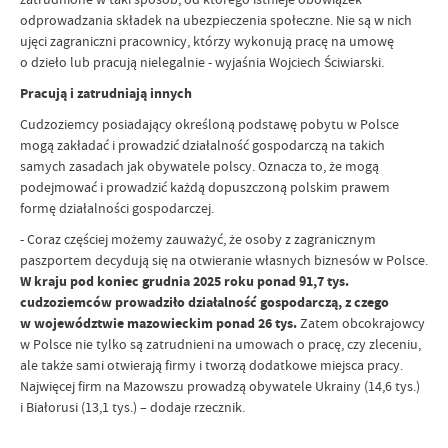
odprowadzania składek na ubezpieczenia społeczne. Nie są w nich
ujęci zagraniczni pracownicy, którzy wykonują pracę na umowę
o dzieło lub pracują nielegalnie - wyjaśnia Wojciech Ściwiarski.
Pracują i zatrudniają innych
Cudzoziemcy posiadający określoną podstawę pobytu w Polsce
mogą zakładać i prowadzić działalność gospodarczą na takich
samych zasadach jak obywatele polscy. Oznacza to, że mogą
podejmować i prowadzić każdą dopuszczoną polskim prawem
formę działalności gospodarczej.
- Coraz częściej możemy zauważyć, że osoby z zagranicznym
paszportem decydują się na otwieranie własnych biznesów w Polsce.
W kraju pod koniec grudnia 2025 roku ponad 91,7 tys.
cudzoziemców prowadziło działalność gospodarczą, z czego
w województwie mazowieckim ponad 26 tys.
Zatem obcokrajowcy
w Polsce nie tylko są zatrudnieni na umowach o pracę, czy zleceniu,
ale także sami otwierają firmy i tworzą dodatkowe miejsca pracy.
Najwięcej firm na Mazowszu prowadzą obywatele Ukrainy (14,6 tys.)
i Białorusi (13,1 tys.) – dodaje rzecznik.