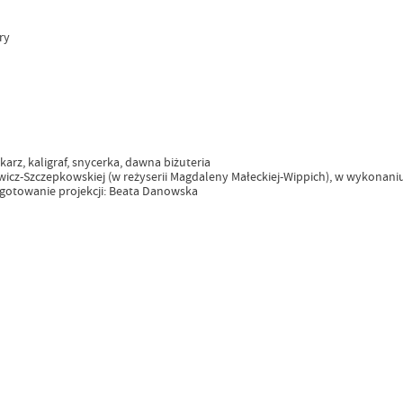
ry
rz, kaligraf, snycerka, dawna biżuteria
cz-Szczepkowskiej (w reżyserii Magdaleny Małeckiej-Wippich), w wykonaniu Jo
ygotowanie projekcji: Beata Danowska