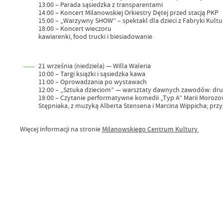
13:00 – Parada sąsiedzka z transparentami
14:00 – Koncert Milanowskiej Orkiestry Dętej przed stacją PKP
15:00 – „Warzywny SHOW” – spektakl dla dzieci z Fabryki Kultu
18:00 – Koncert wieczoru
kawiarenki, food trucki i biesiadowanie
21 września (niedziela) — Willa Waleria
10:00 – Targi książki i sąsiedzka kawa
11:00 – Oprowadzania po wystawach
12:00 – „Sztuka dzieciom” — warsztaty dawnych zawodów: druka
18:00 – Czytanie performatywne komedii „Typ A” Marii Morozowi
Stępniaka, z muzyką Alberta Stensena i Marcina Wippicha; prz
Więcej informacji na stronie
Milanowskiego Centrum Kultury