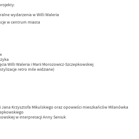
rojekty:
ralne wydarzenia w Willi Waleria
kcje w centrum miasta
w
czyka
cia Willi Waleria i Marii Morozowicz-Szczepkowskiej
tylizacje retro mile widziane)
i Jana Krzysztofa Mikulskiego oraz opowieści mieszkańców Milanówka
zepkowskiego
owskiej w interpretacji Anny Seniuk