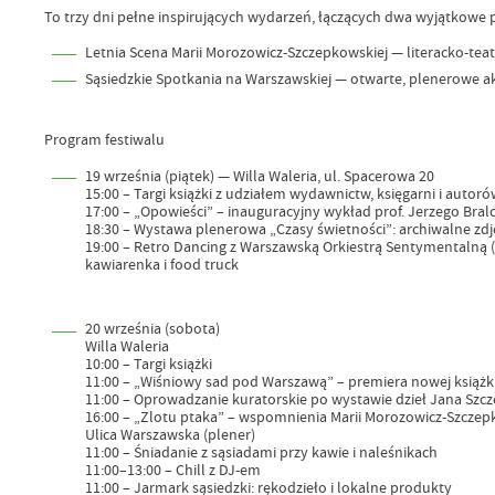
To trzy dni pełne inspirujących wydarzeń, łączących dwa wyjątkowe p
Letnia Scena Marii Morozowicz-Szczepkowskiej — literacko-teat
Sąsiedzkie Spotkania na Warszawskiej — otwarte, plenerowe a
Program festiwalu
19 września (piątek) — Willa Waleria, ul. Spacerowa 20
15:00 – Targi książki z udziałem wydawnictw, księgarni i autoró
17:00 – „Opowieści” – inauguracyjny wykład prof. Jerzego Bral
18:30 – Wystawa plenerowa „Czasy świetności”: archiwalne zdję
19:00 – Retro Dancing z Warszawską Orkiestrą Sentymentalną (s
kawiarenka i food truck
20 września (sobota)
Willa Waleria
10:00 – Targi książki
11:00 – „Wiśniowy sad pod Warszawą” – premiera nowej książk
11:00 – Oprowadzanie kuratorskie po wystawie dzieł Jana Szc
16:00 – „Zlotu ptaka” – wspomnienia Marii Morozowicz-Szczepk
Ulica Warszawska (plener)
11:00 – Śniadanie z sąsiadami przy kawie i naleśnikach
11:00–13:00 – Chill z DJ-em
11:00 – Jarmark sąsiedzki: rękodzieło i lokalne produkty