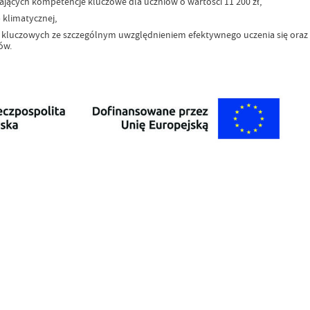
ających kompetencje kluczowe dla uczniów o wartości 11 200 zł,
klimatycznej,
cji kluczowych ze szczególnym uwzględnieniem efektywnego uczenia się or
ów.