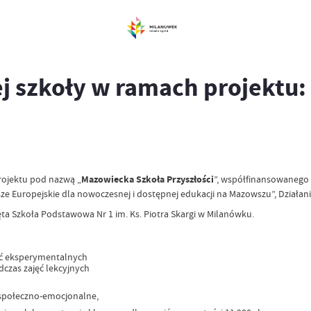
j szkoły w ramach projektu
Projektu pod nazwą „
Mazowiecka Szkoła Przyszłości
”, współfinansowanego
ze Europejskie dla nowoczesnej i dostępnej edukacji na Mazowszu”, Działan
a Szkoła Podstawowa Nr 1 im. Ks. Piotra Skargi w Milanówku.
ęć eksperymentalnych
dczas zajęć lekcyjnych
 społeczno-emocjonalne,