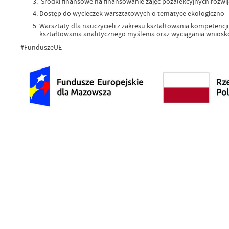
Środki finansowe na finansowanie zajęć pozalekcyjnych rozwij
Dostęp do wycieczek warsztatowych o tematyce ekologiczno – 
Warsztaty dla nauczycieli z zakresu kształtowania kompeten
kształtowania analitycznego myślenia oraz wyciągania wniosk
#FunduszeUE