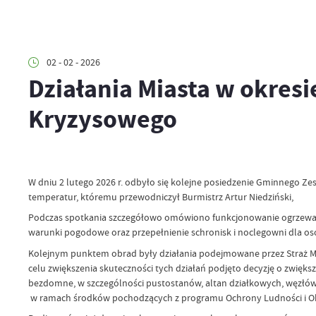
02 - 02 - 2026
Działania Miasta w okres
Kryzysowego
W dniu 2 lutego 2026 r. odbyło się kolejne posiedzenie Gminnego Z
temperatur, któremu przewodniczył Burmistrz Artur Niedziński,
Podczas spotkania szczegółowo omówiono funkcjonowanie ogrzewalni, 
warunki pogodowe oraz przepełnienie schronisk i noclegowni dla 
Kolejnym punktem obrad były działania podejmowane przez Straż Mi
celu zwiększenia skuteczności tych działań podjęto decyzję o zwięks
bezdomne, w szczególności pustostanów, altan działkowych, węzłó
w ramach środków pochodzących z programu Ochrony Ludności i Ob