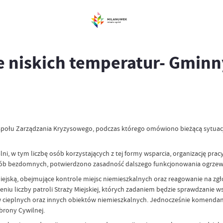
ie niskich temperatur- Gminn
espołu Zarządzania Kryzysowego, podczas którego omówiono bieżącą sytuacj
w tym liczbę osób korzystających z tej formy wsparcia, organizację pracy
osób bezdomnych, potwierdzono zasadność dalszego funkcjonowania ogrzew
ejską, obejmujące kontrole miejsc niemieszkalnych oraz reagowanie na zg
zeniu liczby patroli Straży Miejskiej, których zadaniem będzie sprawdzanie
w cieplnych oraz innych obiektów niemieszkalnych. Jednocześnie komenda
rony Cywilnej.