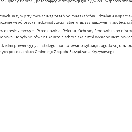
zakupiony z dotacji, pozostający w dyspozycji gminy, w celu wsparcia działa
znych, w tym przyjmowanie zgłoszeń od mieszkańców, udzielanie wsparcia
enie współpracy międzyinstytucjonalnej oraz zaangażowania społecznośc
w okresie zimowym. Przedstawiciel Referatu Ochrony Środowiska poinformo
iska. Odbyły się również kontrole schroniska przed wystąpieniem niskic
ziałań prewencyjnych, stałego monitorowania sytuacji pogodowej oraz bi
nych posiedzeniach Gminnego Zespołu Zarządzania Kryzysowego.