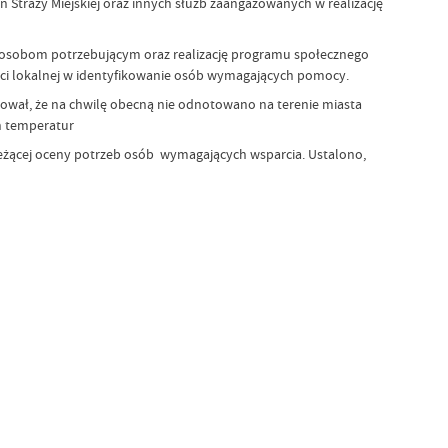
ń Straży Miejskiej oraz innych służb zaangażowanych w realizację
 osobom potrzebującym oraz realizację programu społecznego
i lokalnej w identyfikowanie osób wymagających pomocy.
wał, że na chwilę obecną nie odnotowano na terenie miasta
h temperatur
eżącej oceny potrzeb osób wymagających wsparcia. Ustalono,