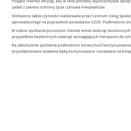
Podjęto również decyzję, aby w razie potrzeby wykorzystywać sprzęt 
zadań z zakresu ochrony życia i zdrowia mieszkańców.
Omówiono także czynności realizowane przez Centrum Usług Społec
wprowadzonego na poprzednim posiedzeniu GZZK. Podkreślono znacz
W trakcie spotkania poruszono również temat zwierząt bezdomnych 
przypadków bezdomnych zwierząt wymagających transportu do schron
Na zakończenie spotkania podkreślono konieczność kontynuowania d
że podejmowane działania będą kontynuowane i omawiane na kolej