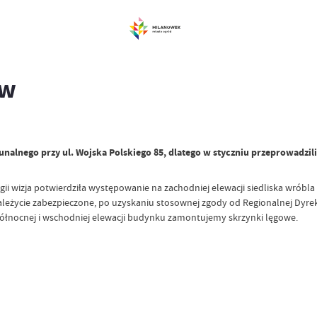
ów
nego przy ul. Wojska Polskiego 85, dlatego w styczniu przeprowadziliś
ogii wizja potwierdziła występowanie na zachodniej elewacji siedliska wróbla
ależycie zabezpieczone, po uzyskaniu stosownej zgody od Regionalnej Dyre
łnocnej i wschodniej elewacji budynku zamontujemy skrzynki lęgowe.