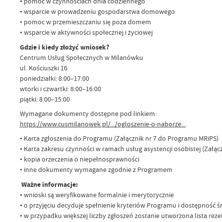
• pomoc w czynnościach dnia codziennego
• wsparcie w prowadzeniu gospodarstwa domowego
• pomoc w przemieszczaniu się poza domem
• wsparcie w aktywności społecznej i życiowej
Gdzie i kiedy złożyć wniosek?
Centrum Usług Społecznych w Milanówku
ul. Kościuszki 16
poniedziałki: 8:00–17:00
wtorki i czwartki: 8:00–16:00
piątki: 8:00–15:00
Wymagane dokumenty dostępne pod linkiem:
https://www.cusmilanowek.pl/.../ogloszenie-o-naborze...
• Karta zgłoszenia do Programu (Załącznik nr 7 do Programu MRiPS)
• Karta zakresu czynności w ramach usług asystencji osobistej (Załą
• kopia orzeczenia o niepełnosprawności
• inne dokumenty wymagane zgodnie z Programem
Ważne informacje:
• wnioski są weryfikowane formalnie i merytorycznie
• o przyjęciu decyduje spełnienie kryteriów Programu i dostępność 
• w przypadku większej liczby zgłoszeń zostanie utworzona lista re