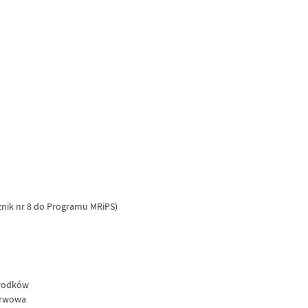
cznik nr 8 do Programu MRiPS)
środków
zerwowa