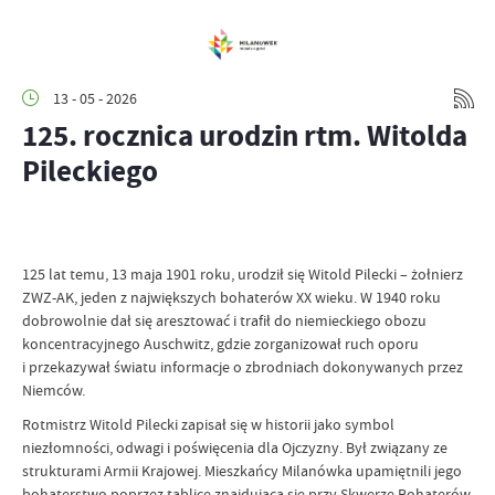
13 - 05 - 2026
125. rocznica urodzin rtm. Witolda
Pileckiego
125 lat temu, 13 maja 1901 roku, urodził się Witold Pilecki – żołnierz
ZWZ-AK, jeden z największych bohaterów XX wieku. W 1940 roku
dobrowolnie dał się aresztować i trafił do niemieckiego obozu
koncentracyjnego Auschwitz, gdzie zorganizował ruch oporu
i przekazywał światu informacje o zbrodniach dokonywanych przez
Niemców.
Rotmistrz Witold Pilecki zapisał się w historii jako symbol
niezłomności, odwagi i poświęcenia dla Ojczyzny. Był związany ze
strukturami Armii Krajowej. Mieszkańcy Milanówka upamiętnili jego
bohaterstwo poprzez tablicę znajdującą się przy Skwerze Bohaterów