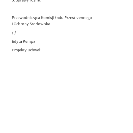
5. Sprawy różne.
Przewodnicząca Komisji Ładu Przestrzennego
i Ochrony Środowiska
/-/
Edyta Kempa
Projekty uchwał