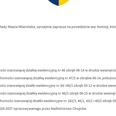
y Miasta Milanówka, uprzejmie zaprasza na posiedzenie ww. Komisji, które o
hwał w sprawie:
ści stanowiącej działkę ewidencyjną nr 46 obręb 06-14 w drodze wewnętrz
homości stanowiącej działkę ewidencyjną nr 47/2 w obrębie 06-14, położon
ci stanowiącej działki ewidencyjne nr 64 i 66/1 obręb 05-12 w drodze wew
ści stanowiącej działkę ewidencyjną nr 46/2 obręb 06-15 w drodze wewnętr
omości stanowiącej działki ewidencyjne nr 182/3, 46/1, 43/1 i 40/2 obręb 
 2028-2037 opracowywanego przez Nadleśnictwo Chojnów.